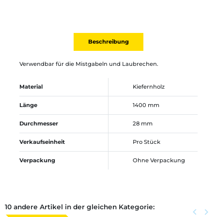
Beschreibung
Verwendbar für die Mistgabeln und Laubrechen.
Material
Kiefernholz
Länge
1400 mm
Durchmesser
28 mm
Verkaufseinheit
Pro Stück
Verpackung
Ohne Verpackung
10 andere Artikel in der gleichen Kategorie:
Zurück
keyboard_arrow_left
Weite
keyboard_arrow_right