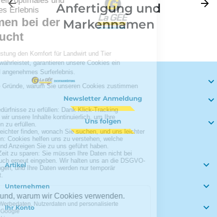
Zurück
arrow_back
Weite
arrow_forward
Anfertigung und
Markennamen

Newsletter Anmeldung

Uns folgen


Artikel

Unternehmen

Ihr Konto