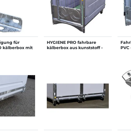
igung für
HYGIENE PRO fahrbare
Fahr
 kälberbox mit
kälberbox aus kunststoff -
PVC 
den ohne
Ausführung Einfach