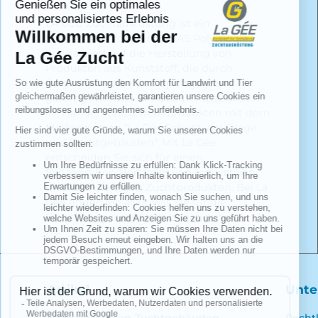
LA GEE Zuchtausrüstung ist ein
Markenname der Firma SAS Polymoule.
Spezialisiert auf die Herstellung von
Produkten aus Kunststoff, die durch
Rotationsformen und Spritzgießen
gefertigt werden. Sie ist auch spezialisiert
im Handel von Gewebeprodukten mit dem
Markennamen "La Gée Schutz von Silage
und Zuchtgebäuden". Mit La Gée
entscheiden Sie sich für einen
französischen Hersteller von innovativen
und hochwertigen Zuchtprodukten. Bei La
Gée finden Sie alles, was Sie für die
Einrichtung Ihres Stalls benötigen.
Artikel
Unt