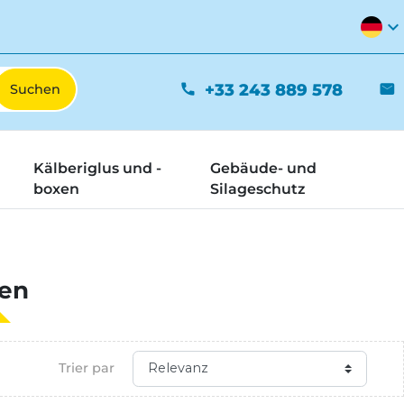
expand_more
+33 243 889 578
phone
mail
Kälberiglus und -
Gebäude- und
boxen
Silageschutz
en
Trier par