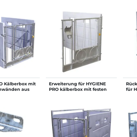
 Kälberbox mit
Erweiterung für HYGIENE
Rück
enwänden aus
PRO kälberbox mit festen
für 
seitenwänden aus
kunststoff