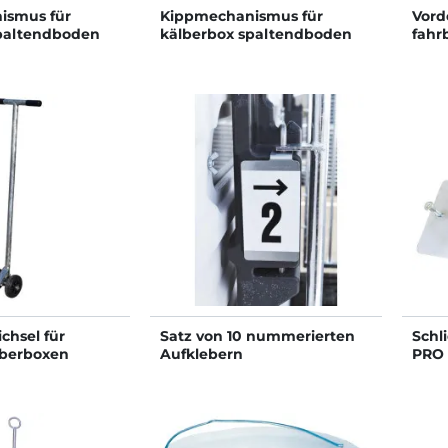
ismus für
Kippmechanismus für
Vord
paltendboden
kälberbox spaltendboden
fahr
C einfach
STANDARD PVC DUO
chsel für
Satz von 10 nummerierten
Schl
lberboxen
Aufklebern
PRO 
Kuns