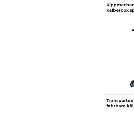
Kippmechan
kälberbox s
standard PV
Transportdei
fahrbare kä