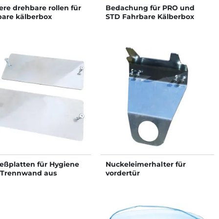
ere drehbare rollen für
Bedachung für PRO und
bare kälberbox
STD Fahrbare Kälberbox
ießplatten für Hygiene
Nuckeleimerhalter für
Trennwand aus
vordertür
tstoff