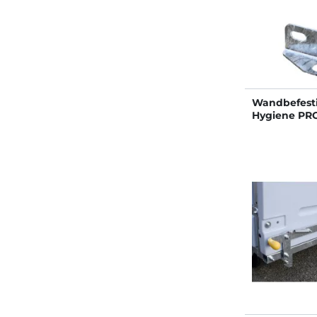
Wandbefest
Hygiene PRO
festen wän
rückwand