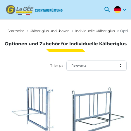
search
expand_more
Startseite
Kälberiglus und -boxen
Individuelle Kälberiglus
Option
Optionen und Zubehör für Individuelle Kälberiglus
Trier par