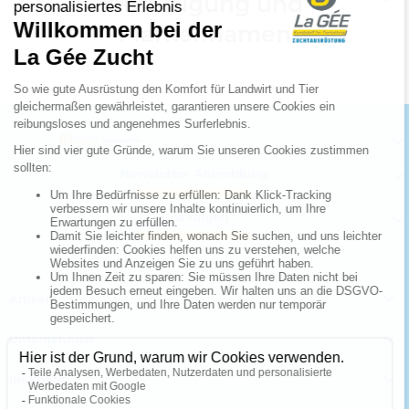
Anfertigung und
Markennamen

Newsletter Anmeldung

Uns folgen


Artikel

Unternehmen

Ihr Konto