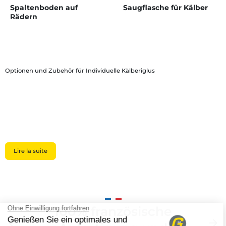
Spaltenboden auf
Saugflasche für Kälber
Rädern
Optionen und Zubehör für Individuelle Kälberiglus
Lire la suite
100% französische
Zurück
arrow_back
Weite
arrow_forward