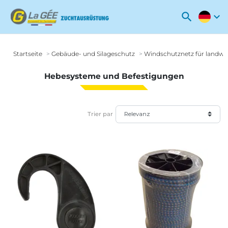
search
expand_more
Startseite
Gebäude- und Silageschutz
Windschutznetz für landwi
Hebesysteme und Befestigungen
Trier par