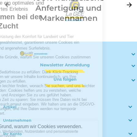
Zurück
arrow_back
Weite
arrow_forward
Anfertigung und
Markennamen

Newsletter Anmeldung

Uns folgen


Artikel

Unternehmen

Ihr Konto