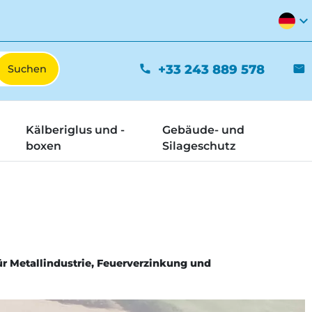
expand_more
+33 243 889 578
phone
mail
Kälberiglus und -
Gebäude- und
boxen
Silageschutz
r Metallindustrie, Feuerverzinkung und