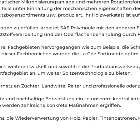
matischer Mikronisierungsanlage und mehreren Rotationsfor
Teile unter Einhaltung der mechanischen Eigenschaften des K
utzboxensortiments usw. produziert. Ihr Holzwerkstatt ist auf
gen zu erfüllen, arbeitet SAS Polymoule mit den anderen F
ststoffverarbeitung und der Oberflächenbehandlung durch 
 drei Fachgebieten hervorgegangen wie zum Beispiel die S
 dieser Fachbereichen werden die La Gée Sortimente optimie
h weiterentwickelt und sowohl in die Produktionswerkzeuge
fachgebiet an, um weiter Spitzentechnologie zu bieten.
etz an Züchter, Landwirte, Reiter und professionelle oder pr
z und nachhaltige Entwicklung ein. In unserem kontrollierte
te werden zahlreiche konkrete Maßnahmen ergriffen.
, die Wiederverwertung von Holz, Papier, Tintenpatronen, K