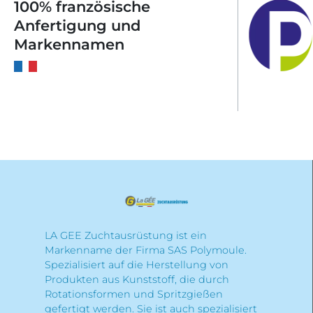
100% französische
Anfertigung und
Markennamen
LA GEE Zuchtausrüstung ist ein
Markenname der Firma SAS Polymoule.
Spezialisiert auf die Herstellung von
Produkten aus Kunststoff, die durch
Rotationsformen und Spritzgießen
gefertigt werden. Sie ist auch spezialisiert