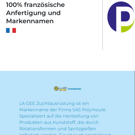
100% französische
Anfertigung und
Markennamen
LA GEE Zuchtausrüstung ist ein
Markenname der Firma SAS Polymoule.
Spezialisiert auf die Herstellung von
Produkten aus Kunststoff, die durch
Rotationsformen und Spritzgießen