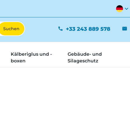
expand_more
+33 243 889 578
phone
mail
Kälberiglus und -
Gebäude- und
boxen
Silageschutz