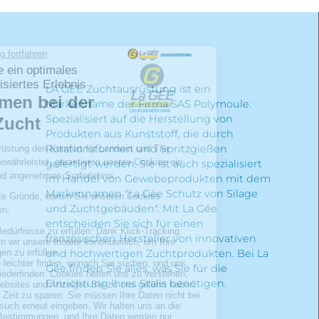
LA GEE Zuchtausrüstung ist ein
Markenname der Firma SAS Polymoule.
Spezialisiert auf die Herstellung von
Produkten aus Kunststoff, die durch
Rotationsformen und Spritzgießen
gefertigt werden. Sie ist auch spezialisiert
im Handel von Gewebeprodukten mit dem
Markennamen "La Gée Schutz von Silage
und Zuchtgebäuden". Mit La Gée
entscheiden Sie sich für einen
französischen Hersteller von innovativen
und hochwertigen Zuchtprodukten. Bei La
Gée finden Sie alles, was Sie für die
Einrichtung Ihres Stalls benötigen.