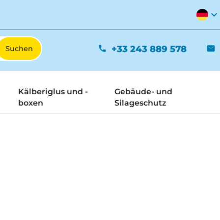
expand_more
+33 243 889 578
phone
mail
Kälberiglus und -
Gebäude- und
boxen
Silageschutz