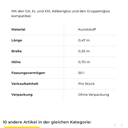
Mit den GA, XL und XXL Kälberiglus und den Gruppeniglus
kompatibel.
Material
Kunststoff
Länge
0,47 m
Breite
0,35 m
Höhe
0,70 m
Fassungsvermögen
50 l
Verkaufseinheit
Pro Stück
Verpackung
Ohne Verpackung
10 andere Artikel in der gleichen Kategorie:
Zurück
keyboard_arrow_left
Weite
keyboard_arrow_right