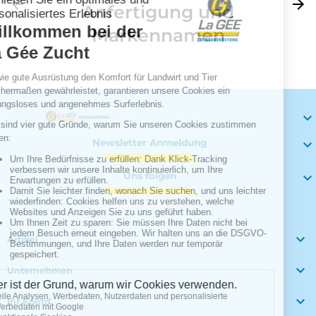
Zurück
arrow_back
Weite
arrow_forward
Anfertigung und
Markennamen

Newsletter Anmeldung

Uns folgen


Artikel

Unternehmen

Ihr Konto