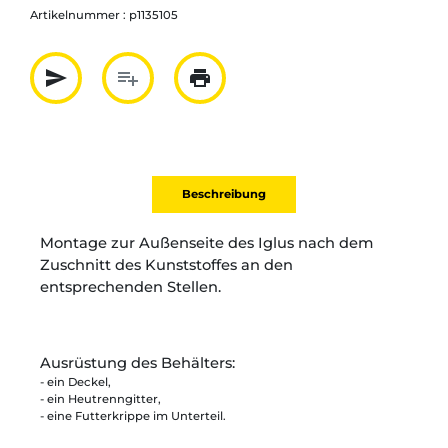
Artikelnummer :
p1135105
send
playlist_add
print
Partager par mail
Ajouter à la liste
Imprimer
Beschreibung
Montage zur Außenseite des Iglus nach dem
Zuschnitt des Kunststoffes an den
entsprechenden Stellen.
Ausrüstung des Behälters:
- ein Deckel,
- ein Heutrenngitter,
- eine Futterkrippe im Unterteil.