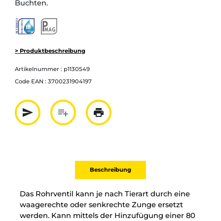
Buchten.
> Produktbeschreibung
Artikelnummer :
p1130549
Code EAN :
3700231904197
send
playlist_add
print
Partager par mail
Ajouter à la liste
Imprimer
Beschreibung
Das Rohrventil kann je nach Tierart durch eine
waagerechte oder senkrechte Zunge ersetzt
werden. Kann mittels der Hinzufügung einer 80