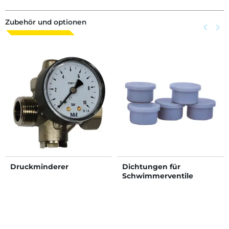
Zubehör und optionen
Zurück
keyboard_arrow_left
Weite
keyboard_arrow_right
Druckminderer
Dichtungen für
Schwimmerventile