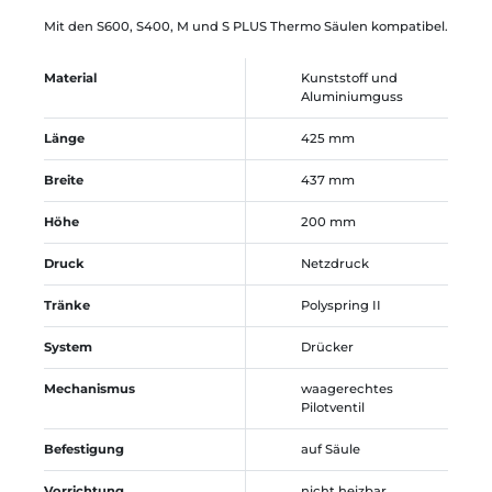
Mit den S600, S400, M und S PLUS Thermo Säulen kompatibel.
Material
Kunststoff und
Aluminiumguss
Länge
425 mm
Breite
437 mm
Höhe
200 mm
Druck
Netzdruck
Tränke
Polyspring II
System
Drücker
Mechanismus
waagerechtes
Pilotventil
Befestigung
auf Säule
Vorrichtung
nicht heizbar