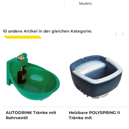
Säulen).
10 andere Artikel in der gleichen Kategorie:
Zurück
keyboard_arrow_left
Weite
keyboard_arrow_right
AUTODRINK Tränke mit
Heizbare POLYSPRING II
Rohrventil
Tränke mit
Schwimmerventil