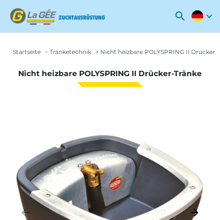
search
expand_more
Startseite
Tränketechnik
Nicht heizbare POLYSPRING II Drücker-
Nicht heizbare POLYSPRING II Drücker-Tränke
arrow_backward
arrow_forward
Zurück
Weiter