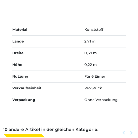
Material
Kunststoff
Länge
2,71 m
Breite
0,39 m
Höhe
0,22 m
Nutzung
Für 6 Eimer
Verkaufseinheit
Pro Stück
Verpackung
Ohne Verpackung
10 andere Artikel in der gleichen Kategorie:
Zurück
keyboard_arrow_left
Weite
keyboard_arrow_right