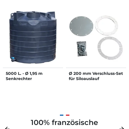
5000 L. - Ø 1,95 m
Ø 200 mm Verschluss-Set
Senkrechter
für Siloauslauf
Oberirdischer Lagertank
100% französische
Zurück
arrow_back
Weite
arrow_forward