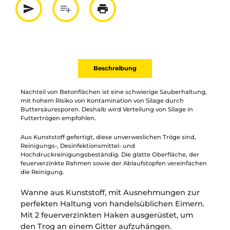
send
playlist_add
print
Partager par mail
Ajouter à la liste
Imprimer
Beschreibung
Nachteil von Betonflächen ist eine schwierige Sauberhaltung,
mit hohem Risiko von Kontamination von Silage durch
Buttersäuresporen. Deshalb wird Verteilung von Silage in
Futtertrögen empfohlen.
Aus Kunststoff gefertigt, diese unverweslichen Tröge sind,
Reinigungs-, Desinfektionsmittel- und
Hochdruckreinigungsbeständig. Die glatte Oberfläche, der
feuerverzinkte Rahmen sowie der Ablaufstopfen vereinfachen
die Reinigung.
Wanne aus Kunststoff, mit Ausnehmungen zur
perfekten Haltung von handelsüblichen Eimern.
Mit 2 feuerverzinkten Haken ausgerüstet, um
den Trog an einem Gitter aufzuhängen.