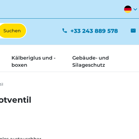
expand_more
+33 243 889 578
phone
mail
Kälberiglus und -
Gebäude- und
boxen
Silageschutz
il
tventil