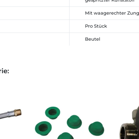
gespritzter Kunststoff
Mit waagerechter Zun
Pro Stück
Beutel
ie: