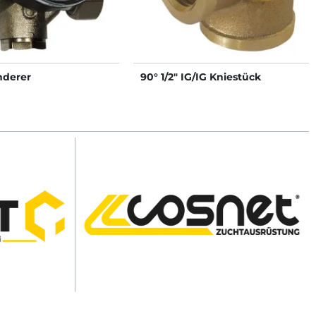
nderer
90° 1/2" IG/IG Kniestück