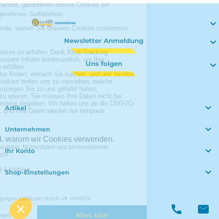

Newsletter Anmeldung

Uns folgen


Artikel

Unternehmen

Ihr Konto

Shop-Einstellungen
© Polymoule 2026 -
Réalisation site e-commerce
menu
phone
mail