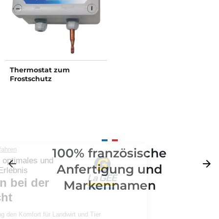
Thermostat zum
Frostschutz
100% französische
Zurück
arrow_back
Weite
arrow_forward
Anfertigung und
Markennamen