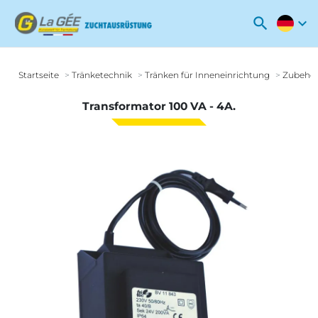
search
expand_more
Startseite
Tränketechnik
Tränken für Inneneinrichtung
Zubehör
Transformator 100 VA - 4A.