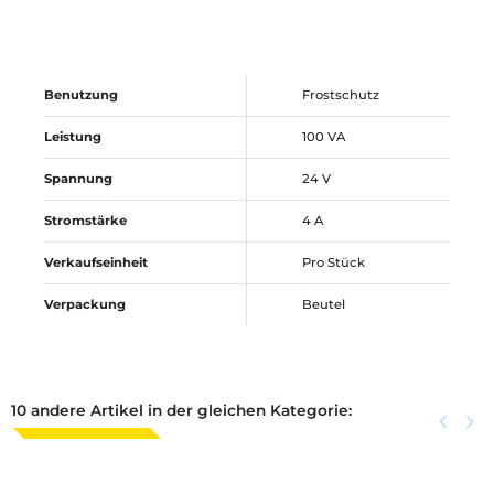
Benutzung
Frostschutz
Leistung
100 VA
Spannung
24 V
Stromstärke
4 A
Verkaufseinheit
Pro Stück
Verpackung
Beutel
10 andere Artikel in der gleichen Kategorie:
Zurück
keyboard_arrow_left
Weite
keyboard_arrow_right