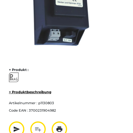
+ Produkt :
> Produktbeschreibung
Artikelnummer :
p1130803
Code EAN :
3700231904982
send
playlist_add
print