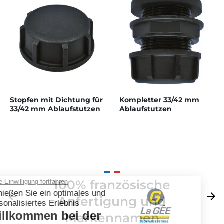
Stopfen mit Dichtung für
Kompletter 33/42 mm
33/42 mm Ablaufstutzen
Ablaufstutzen
100% französische
Zurück
arrow_back
Weite
arrow_forward
Anfertigung und
Markennamen