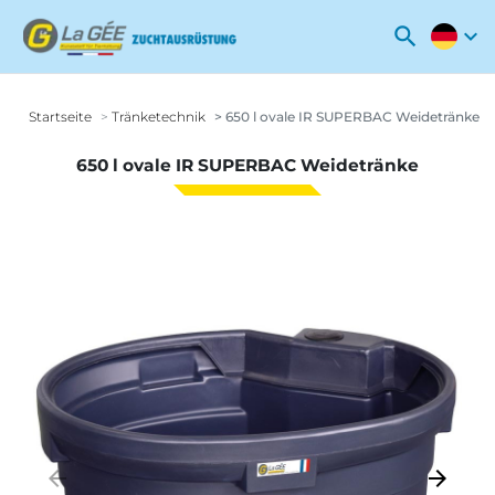
search
expand_more
Startseite
Tränketechnik
650 l ovale IR SUPERBAC Weidetränke
650 l ovale IR SUPERBAC Weidetränke
arrow_backward
arrow_forward
Zurück
Weiter