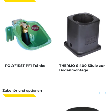
POLYFIRST PF1 Tränke
THERMO S 400 Säule zur
Bodenmontage
Zubehör und optionen
Zurück
keyboard_arrow_left
Weite
keyboard_arrow_right