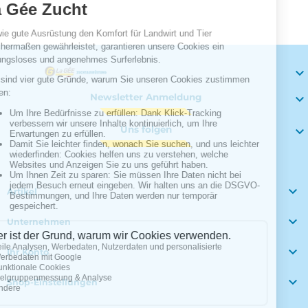

Newsletter Anmeldung

Uns folgen


Artikel

Unternehmen

Ihr Konto

Shop-Einstellungen