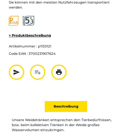
Sie können mit den meisten Nutzfahrzeugen transportiert
werden.
> Produktbeschreibung
Artikelnummer :
p1133121
Code EAN :
3700231907624
send
playlist_add
print
Partager par mail
Ajouter à la liste
Imprimer
Beschreibung
Unsere Weidetränken entsprechen den Tierbedürfnissen,
bzw. beim kollektiven Tränken in der Weide großes
Wasservolumen einzubringen.