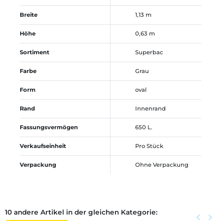
Breite
1,13 m
Höhe
0,63 m
Sortiment
Superbac
Farbe
Grau
Form
oval
Rand
Innenrand
Fassungsvermögen
650 L.
Verkaufseinheit
Pro Stück
Verpackung
Ohne Verpackung
10 andere Artikel in der gleichen Kategorie:
Zurück
keyboard_arrow_left
Weite
keyboard_arrow_right