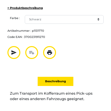
> Produktbeschreibung
Farbe :
Artikelnummer :
p1131770
Code EAN :
3700231911270
send
playlist_add
print
Partager par mail
Ajouter à la liste
Imprimer
Beschreibung
Zum Transport im Kofferraum eines Pick-ups
oder eines anderen Fahrzeugs geeignet.