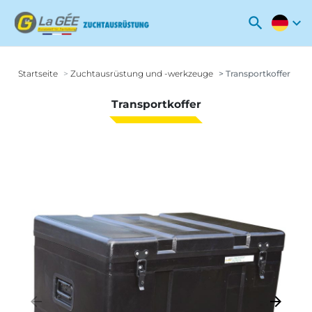
search
expand_more
Startseite
Zuchtausrüstung und -werkzeuge
Transportkoffer
Transportkoffer
arrow_backward
arrow_forward
Zurück
Weiter