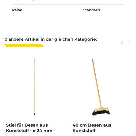
Reihe
Standard
10 andere Artikel in der gleichen Kategorie:
Zurück
keyboard_arrow_left
Weite
keyboard_arrow_right
Stiel für Besen aus
40 cm Besen aus
Kunststoff - ø 24 mm -
Kunststoff