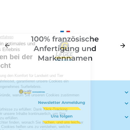
Länge. 1300 mm
100% französische
Zurück
arrow_back
Weite
arrow_forward
Anfertigung und
Markennamen

Newsletter Anmeldung

Uns folgen
