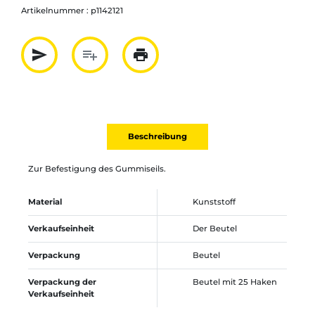
Artikelnummer :
p1142121
send
playlist_add
print
Partager par mail
Ajouter à la liste
Imprimer
Beschreibung
Zur Befestigung des Gummiseils.
Material
Kunststoff
Verkaufseinheit
Der Beutel
Verpackung
Beutel
Verpackung der
Beutel mit 25 Haken
Verkaufseinheit