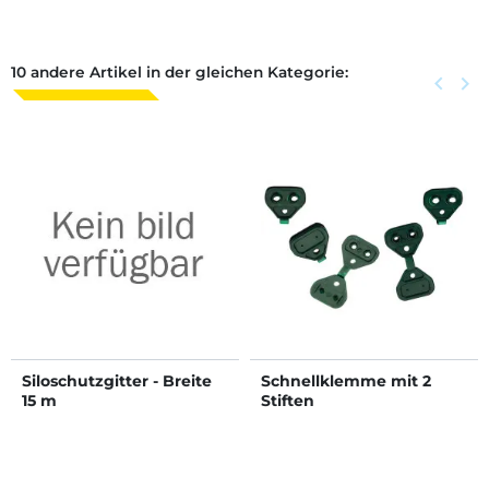
10 andere Artikel in der gleichen Kategorie:
Zurück
keyboard_arrow_left
Weite
keyboard_arrow_right
Siloschutzgitter - Breite
Schnellklemme mit 2
15 m
Stiften