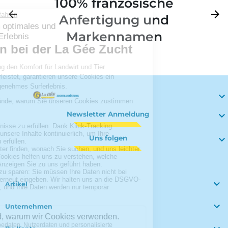
100% französische
Zurück
arrow_back
Weite
arrow_forward
Anfertigung und
Markennamen

Newsletter Anmeldung

Uns folgen


Artikel

Unternehmen