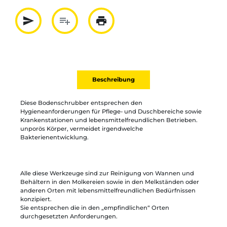
send
playlist_add
print
Partager par mail
Ajouter à la liste
Imprimer
Beschreibung
Diese Bodenschrubber entsprechen den
Hygieneanforderungen für Pflege- und Duschbereiche sowie
Krankenstationen und lebensmittelfreundlichen Betrieben.
unporös Körper, vermeidet irgendwelche
Bakterienentwicklung.
Alle diese Werkzeuge sind zur Reinigung von Wannen und
Behältern in den Molkereien sowie in den Melkständen oder
anderen Orten mit lebensmittelfreundlichen Bedürfnissen
konzipiert.
Sie entsprechen die in den „empfindlichen“ Orten
durchgesetzten Anforderungen.