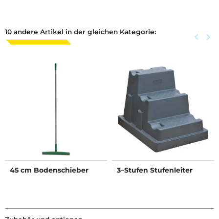
10 andere Artikel in der gleichen Kategorie:
Zurück
keyboard_arrow_left
Weite
keyboard_arrow_right
45 cm Bodenschieber
3–Stufen Stufenleiter