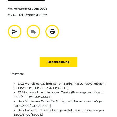
Artikelnummer :
p1160905
Code EAN :
3700231917395
send
playlist_add
print
Partager par mail
Ajouter à la liste
Imprimer
Beschreibung
Passt zu:
D1,2 Monoblock zylindrischen Tanks (Fassungsvermögen:
1000/2300/3100/5500/6400/8500 L)
D1 Monoblock rechteckigen Tanks (Fassungsvermögen:
1500/3000/4000/5000 L)
den fahrbaren Tanks für Schlepper (Fassungsvermögen:
2300/3100/5500/6400 L)
den Tanks für flüssige Düngemittel (Fassungsvermögen:
5500/6400/8500 L)