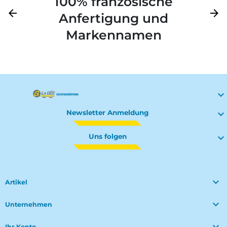
100% französische
Zurück
arrow_back
Weite
arrow_forward
Anfertigung und
Markennamen

Newsletter Anmeldung

Uns folgen


Artikel

Unternehmen
Ihr Konto