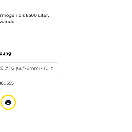
rmögen bis 8500 Liter.
lwände.
ibung
160555
print
ar mail
er à la liste
Imprimer