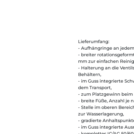
Lieferumfang:
- Aufhängringe an jede
- breiter rotationsgefor
mm zur einfachen Reini
- Halterung an die Venti
Behältern,
- im Guss integrierte Sc
dem Transport,
- zum Platzgewinn beim 
- breite Füße, Anzahl je 
- Stelle im oberen Berei
zur Wasserlagerung,
- gradierte Anhaltspunkte
- im Guss integrierte A
- komplettes IG/AG 50/60