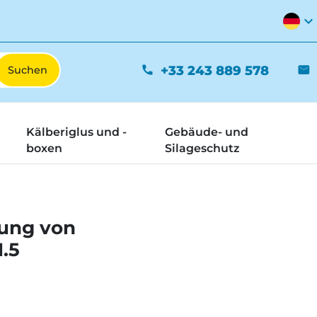
expand_more
+33 243 889 578
phone
mail
Kälberiglus und -
Gebäude- und
boxen
Silageschutz
rung von
1.5