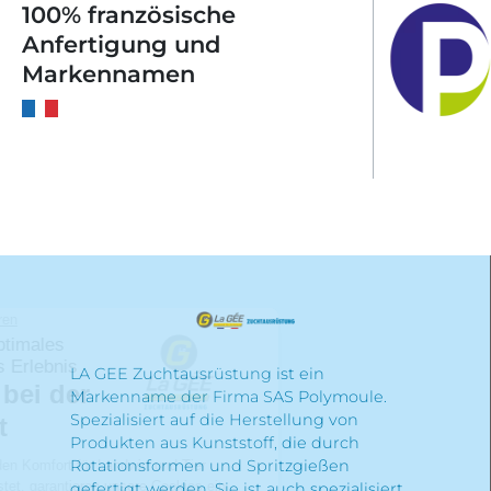
100% französische
Anfertigung und
Markennamen
LA GEE Zuchtausrüstung ist ein
Markenname der Firma SAS Polymoule.
Spezialisiert auf die Herstellung von
Produkten aus Kunststoff, die durch
Rotationsformen und Spritzgießen
gefertigt werden. Sie ist auch spezialisiert