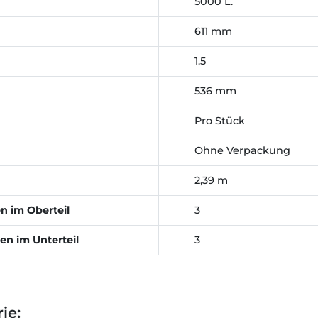
5000 L.
611 mm
1.5
536 mm
Pro Stück
Ohne Verpackung
2,39 m
 im Oberteil
3
en im Unterteil
3
ie: