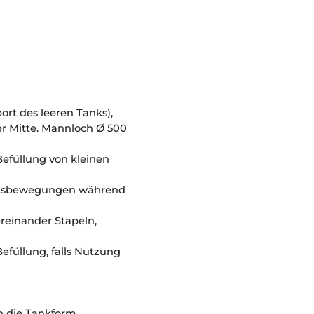
rt des leeren Tanks),
er Mitte. Mannloch Ø 500
Befüllung von kleinen
gkeitsbewegungen während
reinander Stapeln,
efüllung, falls Nutzung
ch die Tankform