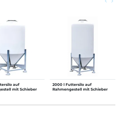
Zurück
keyboard_arrow_left
Weit
keyboard_arrow_right
tersilo auf
2000 l Futtersilo auf
stell mit Schieber
Rahmengestell mit Schieber