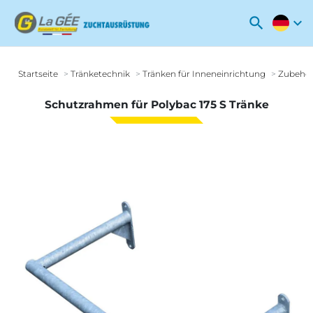
search
expand_more
Startseite
Tränketechnik
Tränken für Inneneinrichtung
Zubehör
Schutzrahmen für Polybac 175 S Tränke