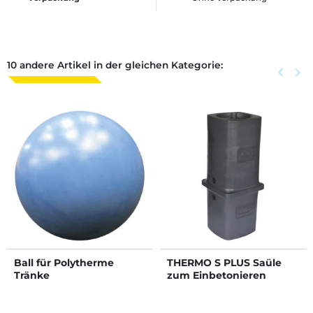
10 andere Artikel in der gleichen Kategorie:
Zurück
keyboard_arrow_left
Weite
keyboard_arrow_right
Ball für Polytherme
THERMO S PLUS Saüle
Tränke
zum Einbetonieren