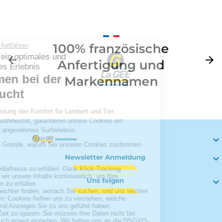
100% französische
Zurück
arrow_back
Weite
arrow_forward
Anfertigung und
Markennamen

Newsletter Anmeldung

Uns folgen
