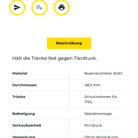
send
playlist_add
print
Partager par mail
Ajouter à la liste
Imprimer
Beschreibung
Hält die Tränke fest gegen Tierdruck.
Material
feuerverzinkter Stahl
Durchmesser
48,3 mm
Tränke
Schutzrahmen für
175S
Befestigung
Wandmontage
Verkaufseinheit
Pro Stück
Verpackung
Ohne Verpackung