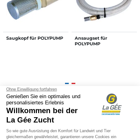
Saugkopf für POLYPUMP
Ansaugset für
POLYPUMP
100% französische
Zurück
arrow_back
Weite
arrow_forward
Anfertigung und
Markennamen