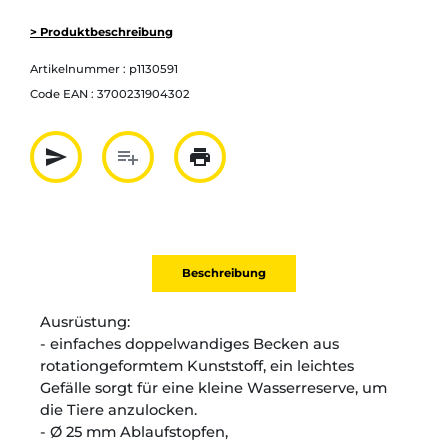
> Produktbeschreibung
Artikelnummer :
p1130591
Code EAN :
3700231904302
send
playlist_add
print
Partager par mail
Ajouter à la liste
Imprimer
Beschreibung
Ausrüstung:
- einfaches doppelwandiges Becken aus
rotationgeformtem Kunststoff, ein leichtes
Gefälle sorgt für eine kleine Wasserreserve, um
die Tiere anzulocken.
- Ø 25 mm Ablaufstopfen,