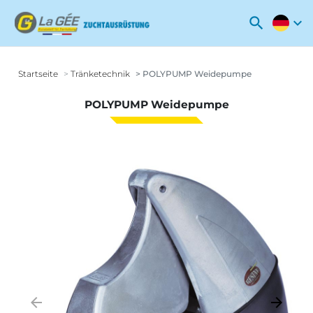
search
expand_more
Startseite
Tränketechnik
POLYPUMP Weidepumpe
POLYPUMP Weidepumpe
arrow_backward
arrow_forward
Zurück
Weiter