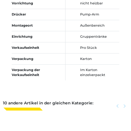
Vorrichtung
nicht heizbar
Drücker
Pump-Arm
Montageort
Außenbereich
Einrichtung
Gruppentränke
Verkaufseinheit
Pro Stück
Verpackung
Karton
Verpackung der
Im Karton
Verkaufseinheit
einzelverpackt
10 andere Artikel in der gleichen Kategorie:
Zurück
keyboard_arrow_left
Weite
keyboard_arrow_right