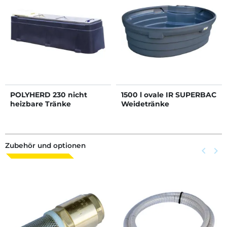
POLYHERD 230 nicht
1500 l ovale IR SUPERBAC
heizbare Tränke
Weidetränke
Zubehör und optionen
Zurück
keyboard_arrow_left
Weite
keyboard_arrow_right