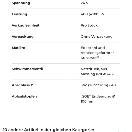
Spannung
24 V
Leistung
400 (4x80) W
Verkaufseinheit
Pro Stück
Verpackung
Ohne Verpackung
Matière
Edelstahl und
rotationsgeformter
Kunststoff
Schwimmerventil
Netzdruck, aus
Messing (P1138346)
Anschluss Ø
3/4" (20/27 mm) - AG
Ablaufstopfen
„SGE“ Entleerung Ø
100 mm
10 andere Artikel in der gleichen Kategorie:
Zurück
Weite