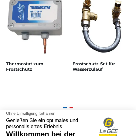
Thermostat zum
Frostschutz-Set für
Frostschutz
Wasserzulauf
100% französische
Zurück
arrow_back
Weite
arrow_forward
Anfertigung und
Markennamen