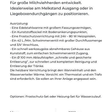
Für große Milchviehherden entwickelt.
Idealerweise am Melkstand Ausgang oder in
Liegeboxendurchgängen zu positionieren.
Ausrüstung:
- Eine Edelstahlwanne mit großem Fassungsvermögen,
- Ein Kunststoffsockel mit Bodenankerungspunkten,
- Eine Frostschutzvorrichtung mit 24V – 80 W Heizspiralen,
- Ein 42 L./Min. Schwimmerventil mit großer Durchflussmenge
und 3/4" Anschluss,
- Ein schnell werkzeugslos abnehmbares Gehäuse aus
Kunststoff, zum einfachen Schwimmerventil Zugang,
- Ein Ø 100 mm Ablaufstopfen „schnelle und gesicherte
Entleerung“, zur schnellen und kompletten Reinigung und
Entleerung der Tränke.
Die heizbare Vorrichtung bringt den Wanneinhalt und den
Wasserverteiler Wärme. Vorsicht: ein Thermostat und ein Trafo
sind erforderlich. Sie sollen an Ihrer Anlage angepasst sein.
Optionen: Frostschutz-Set oder Heizung-Set für Wasserzulauf.