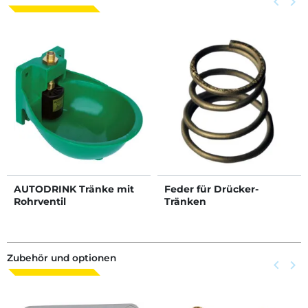
keyboard_arrow_left
keyboard_arrow_right
AUTODRINK Tränke mit
Feder für Drücker-
Rohrventil
Tränken
Zubehör und optionen
Zurück
keyboard_arrow_left
Weite
keyboard_arrow_right