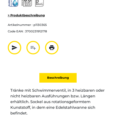
> Produktbeschreibung
Artikelnummer :
p1130365
Code EAN :
3700231912178
send
playlist_add
print
Partager par mail
Ajouter à la liste
Imprimer
Beschreibung
Tränke mit Schwimmerventil, in 3 heizbaren oder
nicht heizbaren Ausführungen bzw. Längen
erhältlich. Sockel aus rotationsgeformtem
Kunststoff, in dem eine Edelstahlwanne sich
befindet.