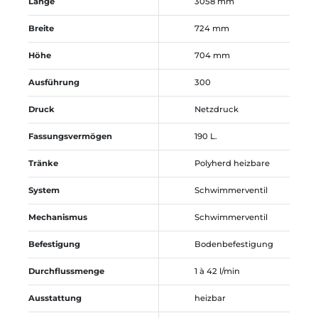
Länge
3058 mm
Breite
724 mm
Höhe
704 mm
Ausführung
300
Druck
Netzdruck
Fassungsvermögen
190 L.
Tränke
Polyherd heizbare
System
Schwimmerventil
Mechanismus
Schwimmerventil
Befestigung
Bodenbefestigung
Durchflussmenge
1 à 42 l/min
Ausstattung
heizbar