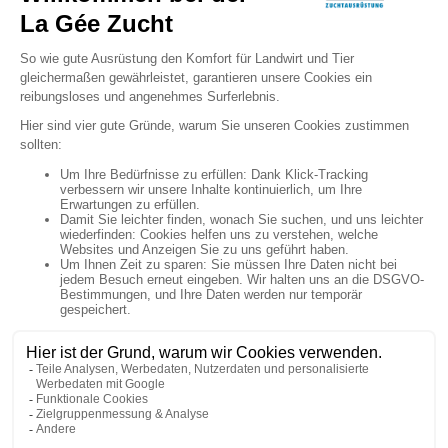

Newsletter Anmeldung

Uns folgen


Artikel

Unternehmen

Ihr Konto

Shop-Einstellungen