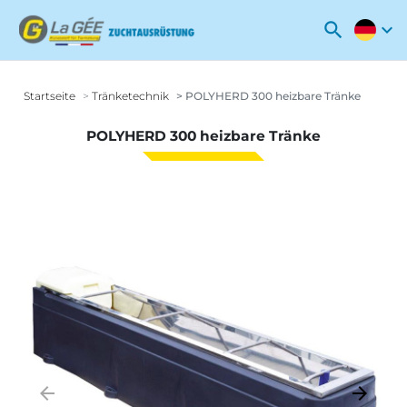
search
expand_more
Startseite
Tränketechnik
POLYHERD 300 heizbare Tränke
POLYHERD 300 heizbare Tränke
arrow_backward
arrow_forward
Zurück
Weiter