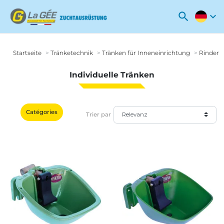
search
expand_more
Startseite
Tränketechnik
Tränken für Inneneinrichtung
Rinder 
Individuelle Tränken
Catégories
Trier par